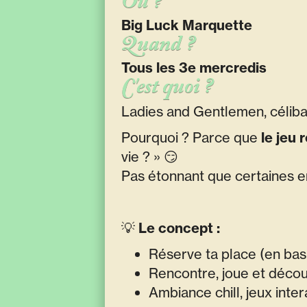
Où ?
Big Luck Marquette
Quand ?
Tous les 3e mercredis
C'est quoi ?
Ladies and Gentlemen, céliba
Pourquoi ? Parce que
le jeu 
vie ? » 😏
Pas étonnant que certaines en
💡
Le concept :
Réserve ta place (en bas
Rencontre, joue et décou
Ambiance chill, jeux inte