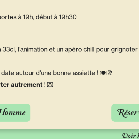
ortes à 19h, début à 19h30
 33cl, l’animation et un apéro chill pour grignoter 
 date autour d’une bonne assiette ! 🍽️🥂
irter autrement
! 💌
 Homme
Réser
Voir 