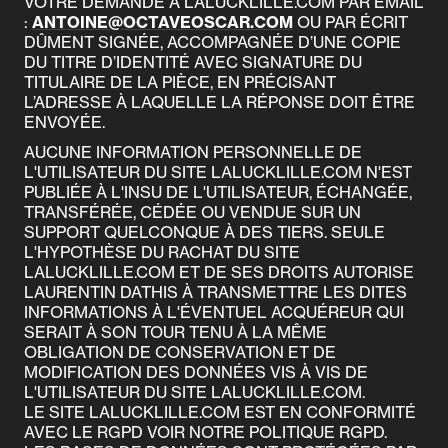
VOTRE DEMANDE À LALUCKLILLE.COM PAR EMAIL
:
ANTOINE@OCTAVEOSCAR.COM
OU PAR ÉCRIT
DÛMENT SIGNÉE, ACCOMPAGNÉE D’UNE COPIE
DU TITRE D’IDENTITÉ AVEC SIGNATURE DU
TITULAIRE DE LA PIÈCE, EN PRÉCISANT
L’ADRESSE À LAQUELLE LA RÉPONSE DOIT ÊTRE
ENVOYÉE.
AUCUNE INFORMATION PERSONNELLE DE
L'UTILISATEUR DU SITE LALUCKLILLE.COM N'EST
PUBLIÉE À L'INSU DE L'UTILISATEUR, ÉCHANGÉE,
TRANSFÉRÉE, CÉDÉE OU VENDUE SUR UN
SUPPORT QUELCONQUE À DES TIERS. SEULE
L'HYPOTHÈSE DU RACHAT DU SITE
LALUCKLILLE.COM ET DE SES DROITS AUTORISE
LAURENTIN DATHIS À TRANSMETTRE LES DITES
INFORMATIONS À L'ÉVENTUEL ACQUÉREUR QUI
SERAIT À SON TOUR TENU À LA MÊME
OBLIGATION DE CONSERVATION ET DE
MODIFICATION DES DONNÉES VIS À VIS DE
L'UTILISATEUR DU SITE LALUCKLILLE.COM.
LE SITE LALUCKLILLE.COM EST EN CONFORMITÉ
AVEC LE RGPD VOIR NOTRE POLITIQUE RGPD.