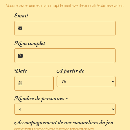
Vous recevrez une estimation rapidement avec les modalités de réservation.
Email

Nom complet

Date
À partir de

Nombre de personnes ~
Accompagnement de nos sommeliers du jeu
Nos experts animent vos ateliers en fonction de vos