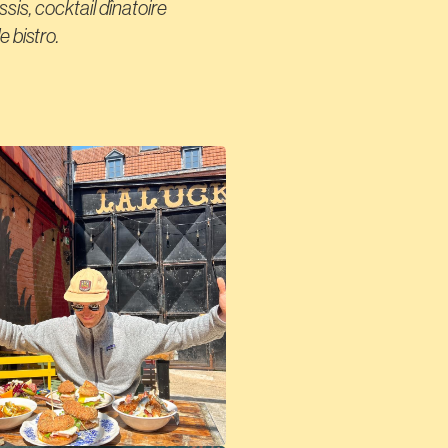
sis, cocktail dînatoire
e bistro.