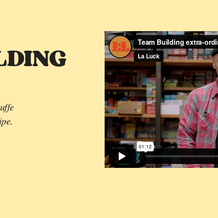
LDING
uffe
ipe.