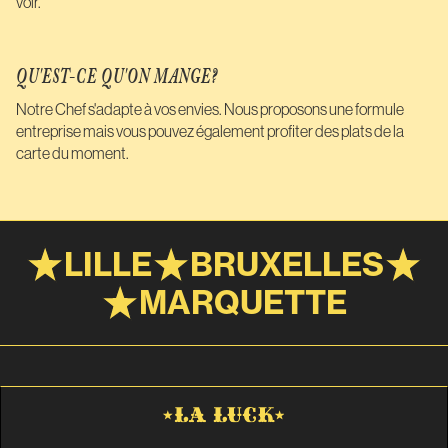
voir.
QU'EST-CE QU'ON MANGE?
Notre Chef s'adapte à vos envies. Nous proposons une formule
entreprise mais vous pouvez également profiter des plats de la
carte du moment.
LILLE
BRUXELLES
MARQUETTE